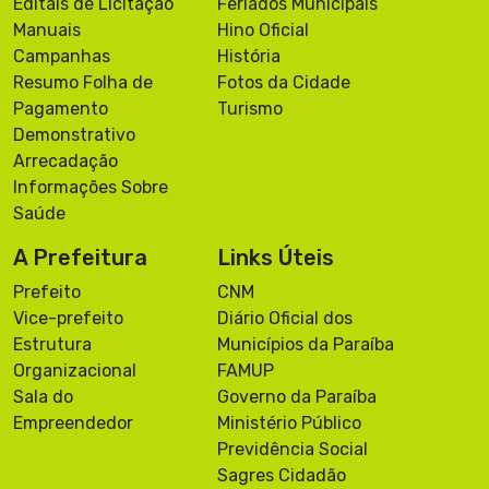
Editais de Licitação
Feriados Municipais
Manuais
Hino Oficial
Campanhas
História
Resumo Folha de
Fotos da Cidade
Pagamento
Turismo
Demonstrativo
Arrecadação
Informações Sobre
Saúde
A Prefeitura
Links Úteis
Prefeito
CNM
Vice-prefeito
Diário Oficial dos
Estrutura
Municípios da Paraíba
Organizacional
FAMUP
Sala do
Governo da Paraíba
Empreendedor
Ministério Público
Previdência Social
Sagres Cidadão