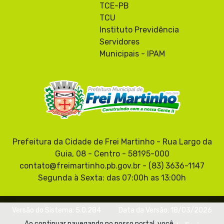
TCE-PB
TCU
Instituto Previdência
Servidores
Municipais - IPAM
Prefeitura da Cidade de Frei Martinho - Rua Largo da
Guia, 08 - Centro - 58195-000
contato@freimartinho.pb.gov.br - (83) 3636-1147
Segunda à Sexta: das 07:00h as 13:00h
Versão do Sistema: 5.0.284
Data da Versão: 18/03/2026
Ao continuar navegando no nosso portal, você