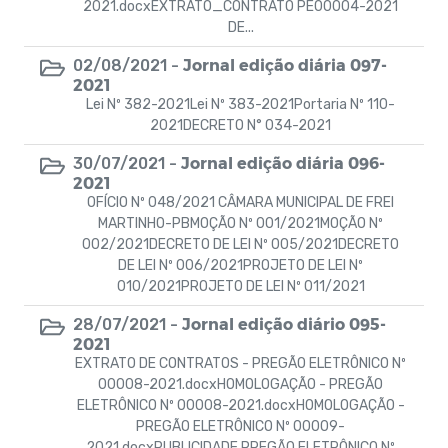
2021.docxEXTRATO_CONTRATO PE00004-2021
Gerenciamento de Frota de Veículos e
DE...
Máquinas
Jornal edição diária 097-
02/08/2021 -
Editais de Licitação - Nova Lei de Licitações
2021
Lei Nº 382-2021Lei Nº 383-2021Portaria Nº 110-
2021DECRETO N° 034-2021
Campanhas
Jornal edição diária 096-
30/07/2021 -
Contratos - (Covid 19)
2021
OFÍCIO Nº 048/2021 CÂMARA MUNICIPAL DE FREI
MARTINHO-PBMOÇÃO Nº 001/2021MOÇÃO Nº
Plano Municipal de Educação
002/2021DECRETO DE LEI Nº 005/2021DECRETO
DE LEI Nº 006/2021PROJETO DE LEI Nº
Pagamentos Pousada do Idoso Luzia Dantas
010/2021PROJETO DE LEI Nº 011/2021
Jornal edição diário 095-
28/07/2021 -
2021
EXTRATO DE CONTRATOS - PREGÃO ELETRÔNICO Nº
00008-2021.docxHOMOLOGAÇÃO - PREGÃO
ELETRÔNICO Nº 00008-2021.docxHOMOLOGAÇÃO -
PREGÃO ELETRÔNICO Nº 00009-
2021.docxPUBLICIDADE PREGÃO ELETRÔNICO Nº