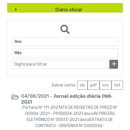
Diário oficial
Resumo Folha de Pagamento
Diárias
Demonstrativo Arrecadação
Contribuição Sindical
Planos de Carreira
Salvar como:
xls
pdf
csv
txt
Conselhos Municipais
Jornal edição diária 098-
04/08/2021 -
2021
Convênios Municipal
Portaria Nº 111-2021ATA DE REGISTRO DE PREÇO Nº
00006-2021 - PP00004-2021.docxAV PREGÃO
ELETRÔNICO Nº 00013-2021.docxEXTRATO DE
Páginas complementares
CONTRATO - DISPENSA Nº DV00042-