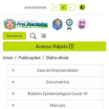
Acessibilidade
A+
A
A-
Ouvidoria
Acesso Rápido
Início
Publicações
Diário oficial
Sala do Empreendedor
Documentos
Boletim Epidemiológico Covid-19
Manuais