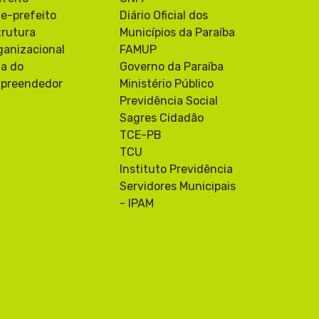
ce-prefeito
Diário Oficial dos
trutura
Municípios da Paraíba
ganizacional
FAMUP
la do
Governo da Paraíba
preendedor
Ministério Público
Previdência Social
Sagres Cidadão
TCE-PB
TCU
Instituto Previdência
Servidores Municipais
- IPAM