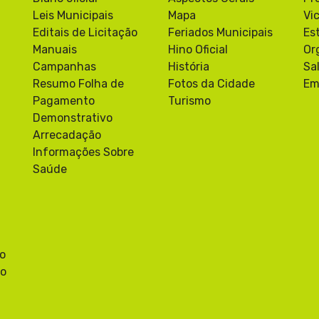
Leis Municipais
Mapa
Vi
Editais de Licitação
Feriados Municipais
Es
Manuais
Hino Oficial
Or
Campanhas
História
Sa
Resumo Folha de
Fotos da Cidade
Em
Pagamento
Turismo
Demonstrativo
Arrecadação
Informações Sobre
Saúde
co
ão