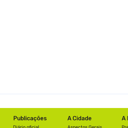
Publicações
A Cidade
A 
Diário oficial
Aspectos Gerais
Pr