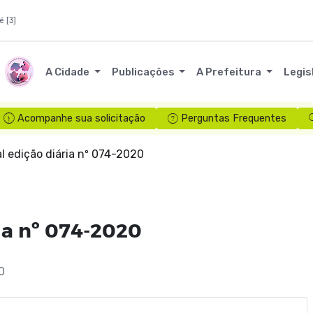
é [3]
A Cidade
Publicações
A Prefeitura
Legis
Acompanhe sua solicitação
Perguntas Frequentes
l edição diária nº 074-2020
ia nº 074-2020
0