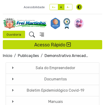
Acessibilidade
A+
A
A-
Ouvidoria
Acesso Rápido
Início
Publicações
Demonstrativo Arrecadação
Sala do Empreendedor
Documentos
Boletim Epidemiológico Covid-19
Manuais