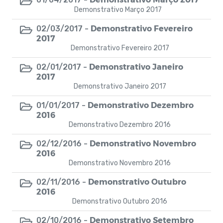
Gerenciamento de Frota de Veículos e
Demonstrativo Março 2017
Máquinas
Demonstrativo Fevereiro
02/03/2017 -
2017
Editais de Licitação - Nova Lei de Licitações
Demonstrativo Fevereiro 2017
Campanhas
Demonstrativo Janeiro
02/01/2017 -
2017
Demonstrativo Janeiro 2017
Contratos - (Covid 19)
Demonstrativo Dezembro
01/01/2017 -
Plano Municipal de Educação
2016
Demonstrativo Dezembro 2016
Pagamentos Pousada do Idoso Luzia Dantas
Demonstrativo Novembro
02/12/2016 -
2016
Demonstrativo Novembro 2016
Demonstrativo Outubro
02/11/2016 -
2016
Demonstrativo Outubro 2016
Demonstrativo Setembro
02/10/2016 -