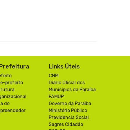
Prefeitura
Links Úteis
efeito
CNM
ce-prefeito
Diário Oficial dos
trutura
Municípios da Paraíba
ganizacional
FAMUP
la do
Governo da Paraíba
preendedor
Ministério Público
Previdência Social
Sagres Cidadão