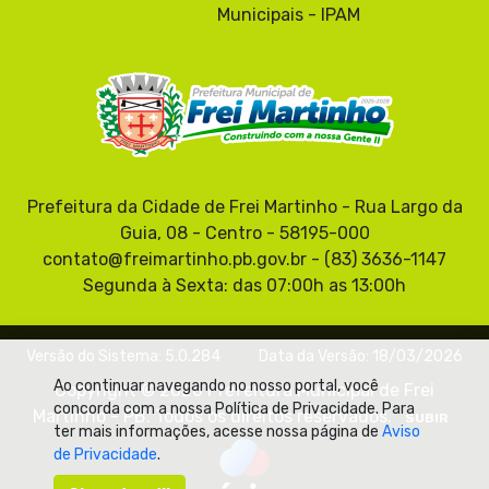
Municipais - IPAM
Prefeitura da Cidade de Frei Martinho - Rua Largo da
Guia, 08 - Centro - 58195-000
contato@freimartinho.pb.gov.br - (83) 3636-1147
Segunda à Sexta: das 07:00h as 13:00h
Versão do Sistema: 5.0.284
Data da Versão: 18/03/2026
Ao continuar navegando no nosso portal, você
Copyright © 2026 Prefeitura Municipal de Frei
concorda com a nossa Política de Privacidade. Para
Martinho - PB. Todos os direitos reservados.
SUBIR
ter mais informações, acesse nossa página de
Aviso
de Privacidade
.