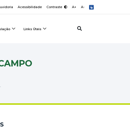
uvidoria
Acessibilidade
Contraste
A+
A-
slação
Links Úteis
 CAMPO
.
S