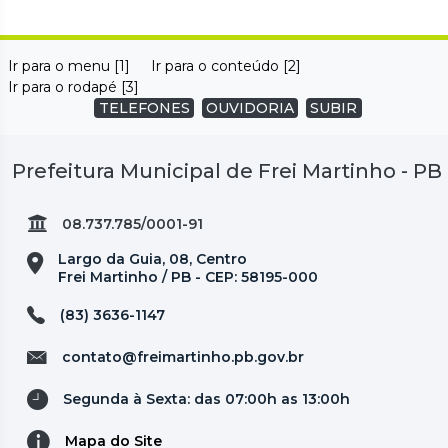
Ir para o menu [1]
Ir para o conteúdo [2]
Ir para o rodapé [3]
TELEFONES
OUVIDORIA
SUBIR
Prefeitura Municipal de Frei Martinho - PB
08.737.785/0001-91
Largo da Guia, 08, Centro
Frei Martinho / PB - CEP: 58195-000
(83) 3636-1147
contato@freimartinho.pb.gov.br
Segunda à Sexta: das 07:00h as 13:00h
Mapa do Site