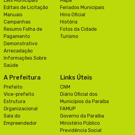
Leis Municipais
Mapa
Editais de Licitação
Feriados Municipais
Manuais
Hino Oficial
Campanhas
História
Resumo Folha de
Fotos da Cidade
Pagamento
Turismo
Demonstrativo
Arrecadação
Informações Sobre
Saúde
A Prefeitura
Links Úteis
Prefeito
CNM
Vice-prefeito
Diário Oficial dos
Estrutura
Municípios da Paraíba
Organizacional
FAMUP
Sala do
Governo da Paraíba
Empreendedor
Ministério Público
Previdência Social