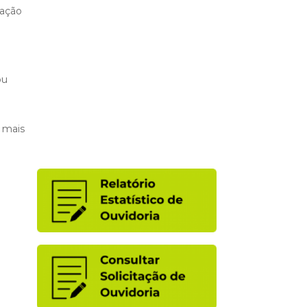
ração
ou
s mais