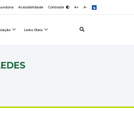
uvidoria
Acessibilidade
Contraste
A+
A-
slação
Links Úteis
AEDES