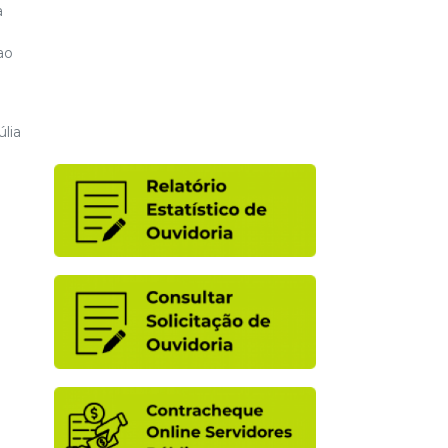
a
ao
lia