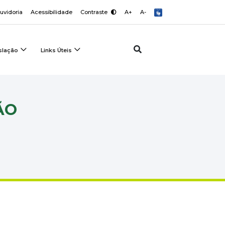
uvidoria
Acessibilidade
Contraste
A+
A-
slação
Links Úteis
ÃO